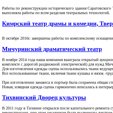
Работы по реконструкции исторического здания Саратовского
выполняла работы по всем разделам театральных технологий.
Кимрский театр драмы и комедии, Твер
В октябре 2016г. завершены работы по комплексному оснащен
Мичуринский драматический театр
В ноябре 2014 года наша компания выиграла открытый аукцион
комплекте с дорогой раздвижной электрической) для нужд Мич
Для изготовления одежды сцены использовались ткани ведущег
Все использованные ткани, включая ткани кушака и вязок -тр
При изготовлении занавеса и портьер была сохранена общая ст
Новая, изящная одежда сцены гармонично вписалась в интерье
Тихвинский Дворец культуры
В 2011 году в Тихвине открылся после капитального ремонта
реконструкции, при этом заказчиком были выдвинуты жесткие