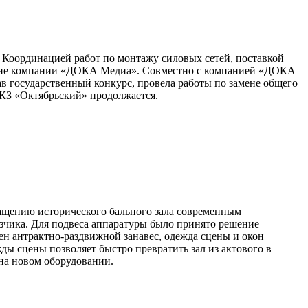
 Координацией работ по монтажу силовых сетей, поставкой
иятие компании «ДОКА Медиа». Совместно с компанией «ДОКА
в государственный конкурс, провела работы по замене общего
БКЗ «Октябрьский» продолжается.
ащению исторического бального зала современным
азчика. Для подвеса аппаратуры было принято решение
ен антрактно-раздвижной занавес, одежда сцены и окон
ы сцены позволяет быстро превратить зал из актового в
на новом оборудовании.