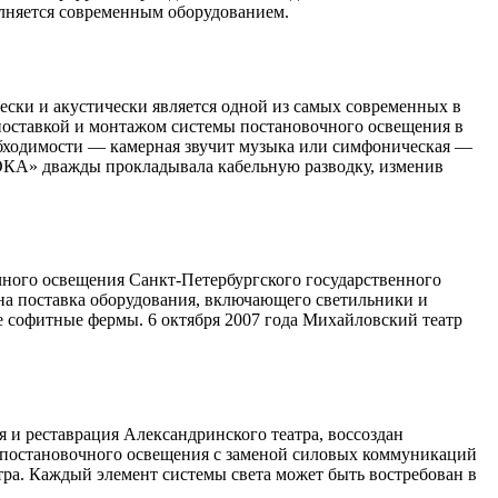
лняется современным оборудованием.
ески и акустически является одной из самых современных в
оставкой и монтажом системы постановочного освещения в
необходимости — камерная звучит музыка или симфоническая —
ОКА» дважды прокладывала кабельную разводку, изменив
ого освещения Санкт-Петербургского государственного
ена поставка оборудования, включающего светильники и
софитные фермы. 6 октября 2007 года Михайловский театр
ия и реставрация Александринского театра, воссоздан
 постановочного освещения с заменой силовых коммуникаций
тра. Каждый элемент системы света может быть востребован в