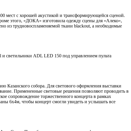
400 мест с хорошей акустикой и трансформирующейся сценой.
роме этого, «ДОКА» изготовила одежду сцены для «Алеко»,
ено из трудновоспламеняемой ткани blackout, а необходимые
el и светильники ADL LED 150 под управлением пульта
ию Казанского собора. Для светового оформления выставки
дование. Примененные световые решения позволяют проводить в
кое сопровождение торжественного концерта в рамках
аны 6х4м, чтобы концерт смогли увидеть и услышать все