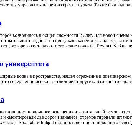
стемы управления на режиссерские пульты. Также был выполне
а
которое возводилось в общей сложности 25 лет. Для новой сцен
с тщательного подбора по цвету как тканей для занавеса, так и 
основу которого составляют негорючие волокна Trevira СS. Зана
о университета
ирные водные пространства, нашел отражение в дизайнерском р
то-то совершенно особое и отличное от других. Это «нечто» д
ва
рнизацию постановочного освещения и капитальный ремонт сцен
и и смонтировали две дороги занавеса, отремонтировали штанк
ктора Spotlight и Imlight стали основой постановочного освещ