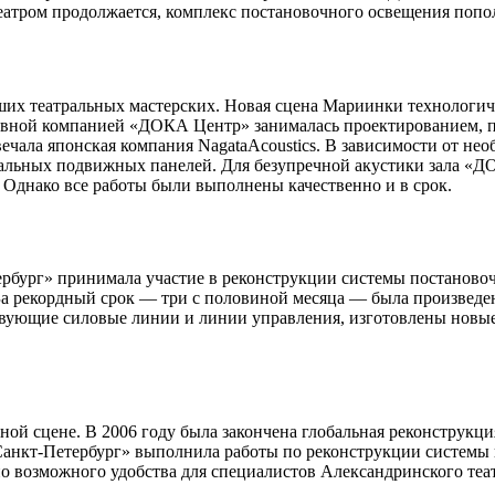
атром продолжается, комплекс постановочного освещения попо
ших театральных мастерских. Новая сцена Мариинки технологич
вной компанией «ДОКА Центр» занималась проектированием, п
отвечала японская компания NagataAcoustics. В зависимости от 
альных подвижных панелей. Для безупречной акустики зала «Д
 Однако все работы были выполнены качественно и в срок.
рг» принимала участие в реконструкции системы постановочн
. За рекордный срок — три с половиной месяца — была произвед
ующие силовые линии и линии управления, изготовлены новые 
енной сцене. В 2006 году была закончена глобальная реконструкц
анкт-Петербург» выполнила работы по реконструкции системы
но возможного удобства для специалистов Александринского теа