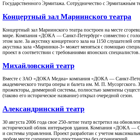
Государственного Эрмитажа. Сотрудничество с Эрмитажным те
Концертный зал Мариинского театра
Концертный зал Мариинского театра построен на месте сгорев
мире. Компания «ДОКА — Санкт-Петербург» совместно с голо
этом зале. За акустику концертного зала на 1150 слушателей 
акустика зала «Мариинки-3» может меняться с помощью специ
проект в соответствии с требованиями японских специалистов.
Михайловский театр
Вместе с ЗАО «ДОКА Медиа» компания «ДОКА — Санкт-Петербу
академического театра оперы и балета им. М. П. Мусоргского
прожекторы, диммерной системы, полностью заменены существ
(таково его историческое название) открыл очередной сезон.
Александринский театр
30 августа 2006 года свое 250-летие театр встретил на обновл
исторический облик интерьеров здания. Компания «ДОКА — С
и системы управления. Проект разработан с учетом максималь
любом месте сценического пространства без ограничений.