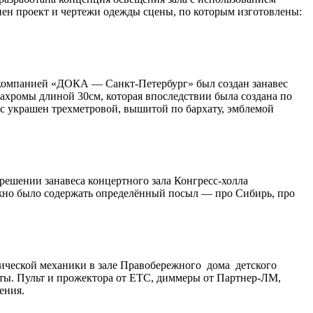
н проект и чертежи одежды сцены, по которым изготовлены:
ы компанией «ДОКА — Санкт-Петербург» был создан занавес
бахромы длиной 30см, которая впоследствии была создана по
вес украшен трехметровой, вышитой по бархату, эмблемой
ешении занавеса концертного зала Конгресс-холла
олжно было содержать определённый посыл — про Сибирь, про
ической механики в зале Правобережного дома детского
еты. Пульт и прожектора от ETC, диммеры от Партнер-ЛМ,
ения.