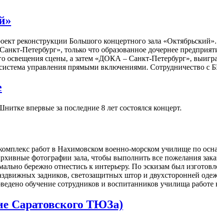
й»
роект реконструкции Большого концертного зала «Октябрьский».
 Санкт-Петербург», только что образованное дочернее предпр
о освещения сцены, а затем «ДОКА – Санкт-Петербург», выигра
а система управления прямыми включениями. Сотрудничество с 
е
Шнитке впервые за последние 8 лет состоялся концерт.
комплекс работ в Нахимовском военно-морском училище по осн
архивные фотографии зала, чтобы выполнить все пожелания зак
ально бережно отнестись к интерьеру. По эскизам был изготовл
аздвижных задников, светозащитных штор и двухсторонней одежд
ведено обучение сотрудников и воспитанников училища работе 
ие Саратовского ТЮЗа)