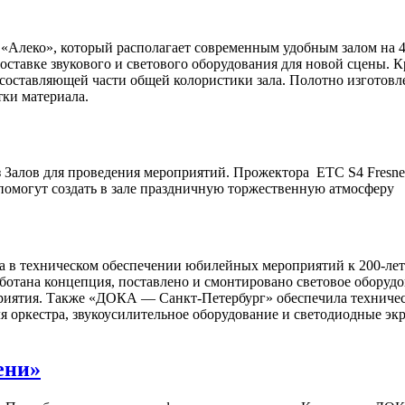
р «Алеко», который располагает современным удобным залом на 
ставке звукового и светового оборудования для новой сцены. К
 составляющей части общей колористики зала. Полотно изготовл
ки материала.
з Залов для проведения мероприятий. Прожектора ETC S4 Fresn
омогут создать в зале праздничную торжественную атмосферу
 в техническом обеспечении юбилейных мероприятий к 200-лет
зработана концепция, поставлено и смонтировано световое обору
приятия. Также «ДОКА — Санкт-Петербург» обеспечила техничес
 оркестра, звукоусилительное оборудование и светодиодные экр
ени»