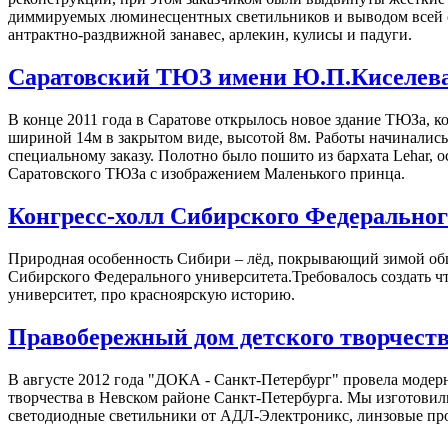
диммируемых люминесцентных светильников и выводом всей си
антрактно-раздвижной занавес, арлекин, кулисы и падуги.
Саратовский ТЮЗ имени Ю.П.Киселев
В конце 2011 года в Саратове открылось новое здание ТЮЗа, 
шириной 14м в закрытом виде, высотой 8м. Работы начинались 
специальному заказу. Полотно было пошито из бархата Lehar, 
Саратовского ТЮЗа с изображением Маленького принца.
Конгресс-холл Сибирского Федеральног
Природная особенность Сибири – лёд, покрывающий зимой обш
Сибирского Федерального университета.Требовалось создать ч
университет, про красноярскую историю.
Правобережный дом детского творчест
В августе 2012 года "ДОКА - Санкт-Петербург" провела моде
творчества в Невском районе Санкт-Петербурга. Мы изготовил
светодиодные светильники от АДЛ-Электроникс, линзовые проже