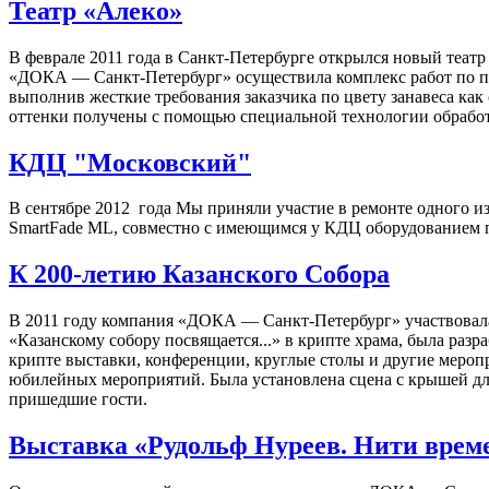
Театр «Алеко»
В феврале 2011 года в Санкт-Петербурге открылся новый теат
«ДОКА — Санкт-Петербург» осуществила комплекс работ по по
выполнив жесткие требования заказчика по цвету занавеса как
оттенки получены с помощью специальной технологии обработ
КДЦ "Московский"
В сентябре 2012 года Мы приняли участие в ремонте одного и
SmartFade ML, совместно с имеющимся у КДЦ оборудованием п
К 200-летию Казанского Собора
В 2011 году компания «ДОКА — Санкт-Петербург» участвовала
«Казанскому собору посвящается...» в крипте храма, была ра
крипте выставки, конференции, круглые столы и другие меро
юбилейных мероприятий. Была установлена сцена с крышей для
пришедшие гости.
Выставка «Рудольф Нуреев. Нити врем