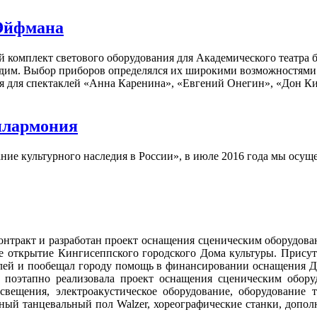
 Эйфмана
омплект светового оборудования для Академического театра ба
ходим. Выбор приборов определялся их широкими возможностя
я для спектаклей «Анна Каренина», «Евгений Онегин», «Дон Ких
илармония
ние культурного наследия в России», в июле 2016 года мы осущ
нтракт и разработан проект оснащения сценическим оборудован
ое открытие Кингисеппского городского Дома культуры. Прису
елей и пообещал городу помощь в финансировании оснащения Д
 поэтапно реализовала проект оснащения сценическим обору
свещения, электроакустическое оборудование, оборудование 
ый танцевальный пол Walzer, хореографические станки, дополн