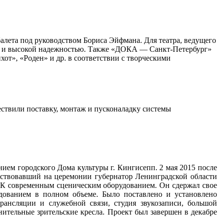
лета под руководством Бориса Эйфмана. Для театра, ведущего
ми и высокой надежностью. Также «ДОКА — Санкт-Петербург»
от», «Роден» и др. в соответствии с творческими
ествили поставку, монтаж и пусконаладку системы
ием городского Дома культуры г. Кингисепп. 2 мая 2015 после
тствовавший на церемонии губернатор Ленинградской области
К современным сценическим оборудованием. Он сдержал свое
дованием в полном объеме. Было поставлено и установлено
трансляции и служебной связи, студия звукозаписи, большой
ительные зрительские кресла. Проект был завершен в декабре