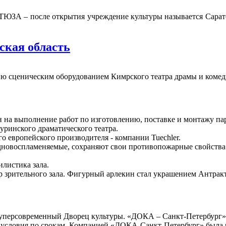
 ТЮЗА – после открытия учреждение культуры называется Сарат
ская область
ию сценическим оборудованием Кимрского театра драмы и комед
 на выполнение работ по изготовлению, поставке и монтажу па
уринского драматического театра.
о европейского производителя - компании Tuechler.
удновоспламеняемые, сохраняют свои противопожарные свойства 
илистика зала.
р зрительного зала. Фигурный арлекин стал украшением Антракт
 суперсовременный Дворец культуры. «ДОКА – Санкт-Петербург»
 условия по срокам. Компанией «ДОКА-Санкт-Петербург» была р